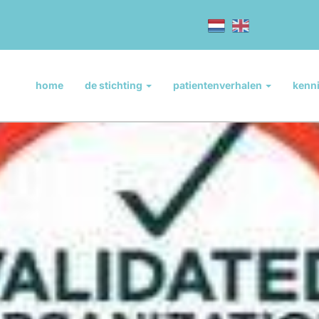
home
de stichting
patientenverhalen
kenn