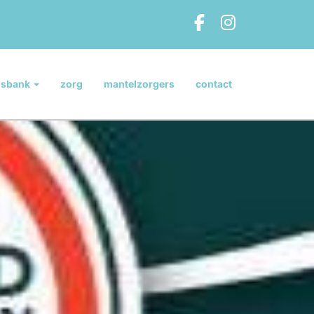
isbank
zorg
mantelzorgers
contact